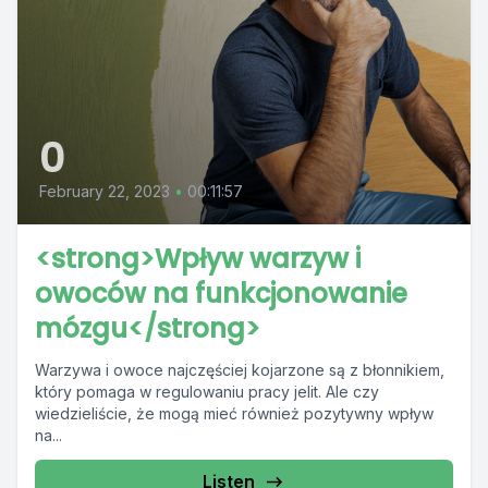
0
February 22, 2023
•
00:11:57
<strong>Wpływ warzyw i
owoców na funkcjonowanie
mózgu</strong>
Warzywa i owoce najczęściej kojarzone są z błonnikiem,
który pomaga w regulowaniu pracy jelit. Ale czy
wiedzieliście, że mogą mieć również pozytywny wpływ
na...
Listen