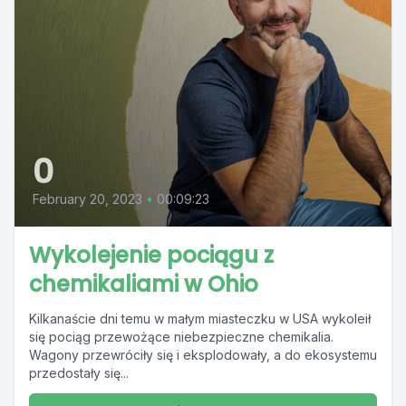
0
February 20, 2023
•
00:09:23
Wykolejenie pociągu z
chemikaliami w Ohio
Kilkanaście dni temu w małym miasteczku w USA wykoleił
się pociąg przewożące niebezpieczne chemikalia.
Wagony przewróciły się i eksplodowały, a do ekosystemu
przedostały się...