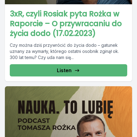
3xR, czyli Rosiak pyta Rożka w
Raporcie – O przywracaniu do
życia dodo (17.02.2023)
Czy można dziś przywrócić do życia dodo – gatunek
uznany za wymarły, którego ostatni osobnik zginął ok.
300 lat temu? Czy uda nam się...
Listen