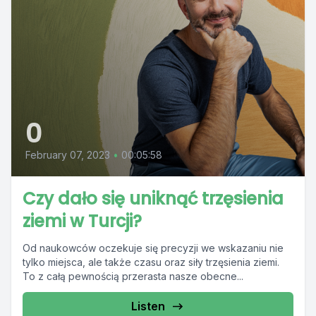
0
February 07, 2023
•
00:05:58
Czy dało się uniknąć trzęsienia
ziemi w Turcji?
Od naukowców oczekuje się precyzji we wskazaniu nie
tylko miejsca, ale także czasu oraz siły trzęsienia ziemi.
To z całą pewnością przerasta nasze obecne...
Listen