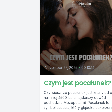
November 27, 2025
•
00:10:14
Czym jest pocałunek?
Czy wiesz, że pocałunek jest znany od 
najmniej 4500 lat, a najstarszy dowód
pochodzi z Mezopotamii? Pocałunek to
symbol uczucia, który głęboko zakorzenił.