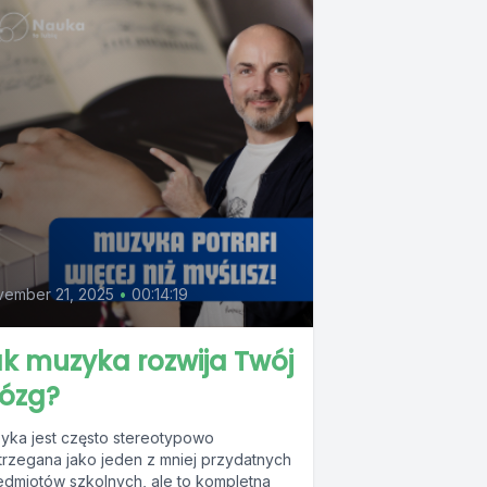
ember 21, 2025
•
00:14:19
k muzyka rozwija Twój
ózg?
yka jest często stereotypowo
trzegana jako jeden z mniej przydatnych
edmiotów szkolnych, ale to kompletna