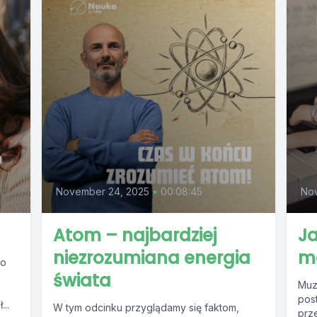
November 24, 2025
•
00:08:45
Nov
Atom – najbardziej
Ja
niezrozumiana energia
m
co
świata
Muz
pos
..
W tym odcinku przyglądamy się faktom,
prz