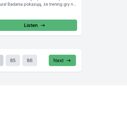
ura! Badania pokazują, że trening gry na
rumencie ma...
Listen
85
86
Next