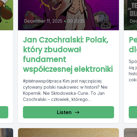
December 11, 2025
•
00:20:35
De
Jan Czochralski: Polak,
Pe
który zbudował
dl
fundament
Spó
współczesnej elektroniki
się
hist
coko
#płatnawspółpraca Kim jest najczęściej
cytowany polski naukowiec w historii? Nie
Kopernik. Nie Skłodowska-Curie. To Jan
Czochralski – człowiek, którego
przypadkowe odkrycie zmieniło cały świat...
Listen