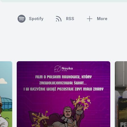
Spotify
RSS
More