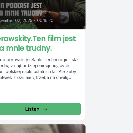
cember 02, 2025
•
00:16:20
rowskity.Ten film jest
a mnie trudny.
r o perowskity i Saule Technologies stał
 jedną z najbardziej emocjonujących
orii polskiej nauki ostatnich lat. Ale żeby
lwiek zrozumieć, trzeba na chwilę...
Listen