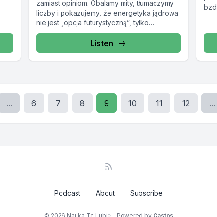
zamiast opiniom. Obalamy mity, tłumaczymy
bzd
liczby i pokazujemy, że energetyka jądrowa
inst
nie jest „opcja futurystyczną”, tylko
fundamentem bezpieczeństwa...
Listen
...
6
7
8
9
10
11
12
...
Podcast
About
Subscribe
© 2026 Nauka To Lubię - Powered by
Castos