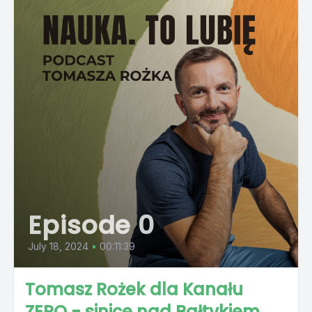
Episode 0
July 18, 2024
•
00:11:39
Tomasz Rożek dla Kanału
ZERO - sinice nad Bałtykiem