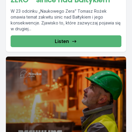
W 23 odcinku „Naukowego Zera” Tomasz Rożek
omawia temat zakwitu sinic nad Bałtykiem i jego
konsekwencje. Zjawisko to, które zazwyczaj pojawia się
w drugiej...
Listen