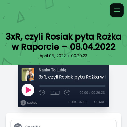
3xR, czyli Rosiak pyta Rożka
w Raporcie – 08.04.2022
•
April 08, 2022
00:20:23
Nauka To Lubię
1x
00:00
/
00:20:23
SUBSCRIBE
SHARE