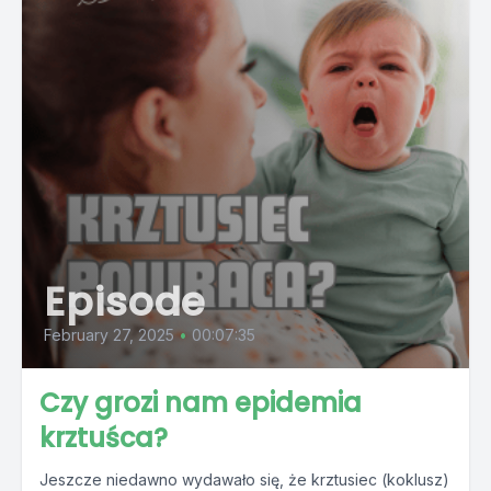
Episode
February 27, 2025
•
00:07:35
Czy grozi nam epidemia
krztuśca?
Jeszcze niedawno wydawało się, że krztusiec (koklusz)