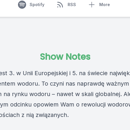
Spotify
RSS
More
Show Notes
est 3. w Unii Europejskiej i 5. na świecie najwi
ntem wodoru. To czyni nas naprawdę ważnym
 na rynku wodoru – nawet w skali globalnej. A
szym odcinku opowiem Wam o rewolucji wodorow
ościach z nią związanych.