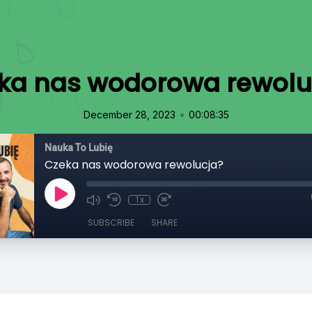
ka nas wodorowa rewolu
•
December 28, 2023
00:08:35
Nauka To Lubię
Czeka nas wodorowa rewolucja?
1x
SUBSCRIBE
SHARE