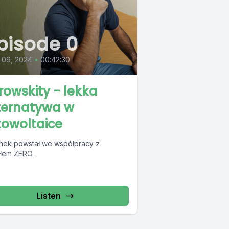
pisode 0
 09, 2024
•
00:42:30
rowskity - lekka
ternatywa w
towoltaice
nek powstał we współpracy z
łem ZERO.
Listen