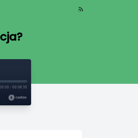
cja?
00:00
/
00:08:35