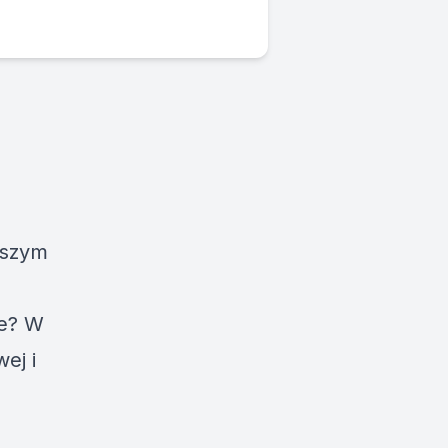
ększym
le? W
ej i