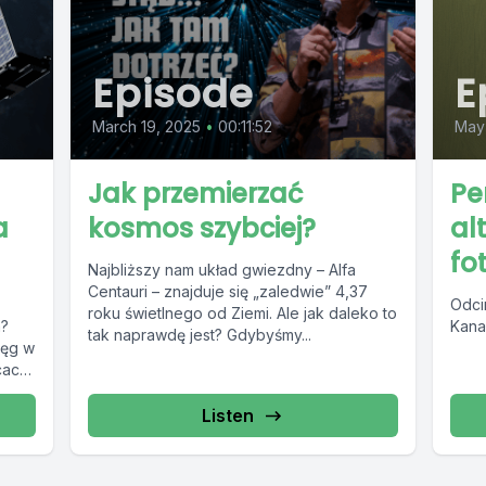
Episode
E
March 19, 2025
•
00:11:52
May
Jak przemierzać
Pe
a
kosmos szybciej?
al
fo
Najbliższy nam układ gwiezdny – Alfa
Centauri – znajduje się „zaledwie” 4,37
Odci
roku świetlnego od Ziemi. Ale jak daleko to
a?
Kana
tak naprawdę jest? Gdybyśmy...
ięg w
cach,
Listen