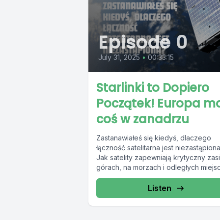
Episode 0
July 31, 2025
•
00:33:15
Starlinki to Dopiero
Początek! Europa m
coś w zanadrzu
Zastanawiałeś się kiedyś, dlaczego
łączność satelitarna jest niezastąpion
Jak satelity zapewniają krytyczny zas
górach, na morzach i odległych miejs
gdzie brak łączności to...
Listen