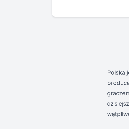
Polska j
produce
graczem
dzisiej
wątpliw