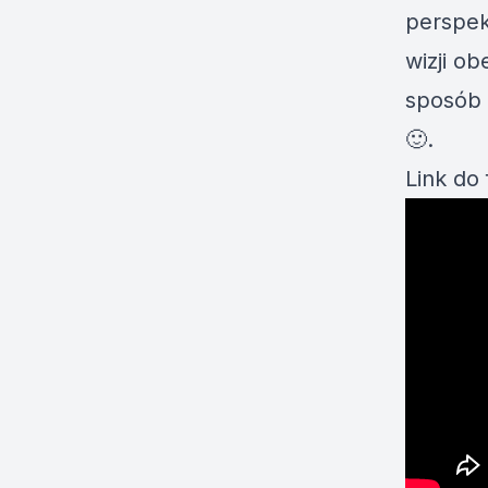
perspek
wizji ob
sposób o
🙂.
Link do 