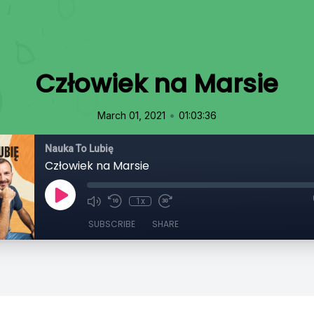
Człowiek na Marsie
•
March 01, 2021
01:03:36
Nauka To Lubię
Człowiek na Marsie
1x
SUBSCRIBE
SHARE