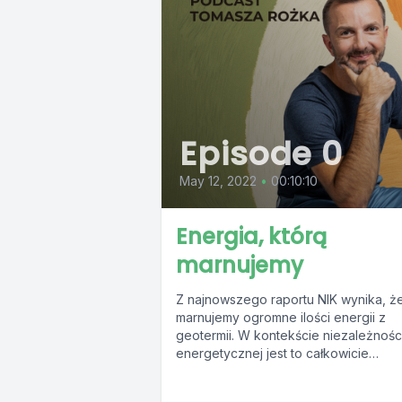
Episode 0
May 12, 2022
•
00:10:10
Energia, którą
marnujemy
Z najnowszego raportu NIK wynika, ż
marnujemy ogromne ilości energii z
geotermii. W kontekście niezależnośc
energetycznej jest to całkowicie
niezrozumiałe. Dlaczego tak się dzieje?