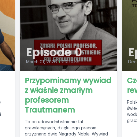
Episode 0
E
March 01, 2026
•
00:20:59
Dec
Przypominamy wywiad
Cz
z właśnie zmarłym
re
profesorem
e
Polsk
Trautmanem
świe
i
wodo
grac
To on udowodnił istnienie fal
...
grawitacyjnych, dzięki jego pracom
przyznano dwie Nagrody Nobla. Wywiad