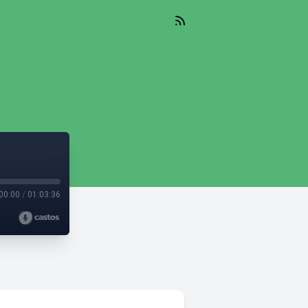
00:00
/
01:03:36