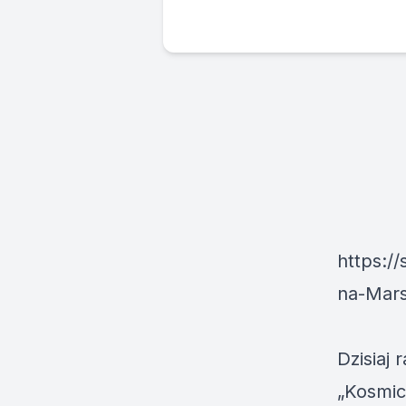
https:/
na-Mar
Dzisiaj
„Kosmic