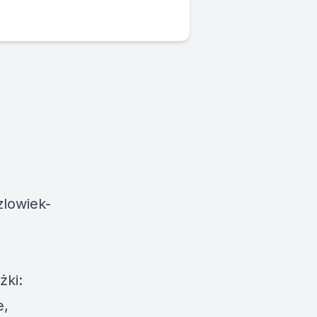
zlowiek-
żki:
e,