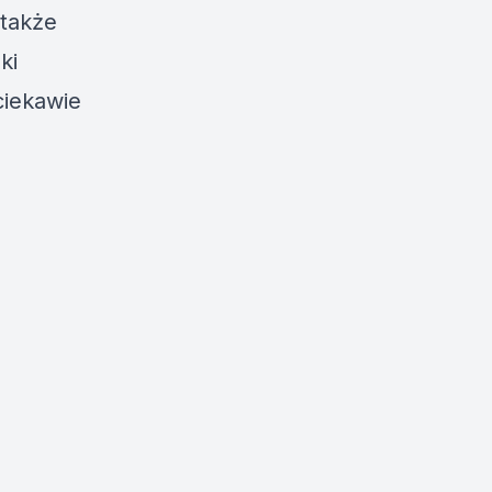
 także
ki
ciekawie