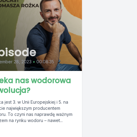
pisode
ember 28, 2023
•
00:08:35
eka nas wodorowa
wolucja?
a jest 3. w Unii Europejskiej i 5. na
cie największym producentem
ru. To czyni nas naprawdę ważnym
zem na rynku wodoru – nawet...