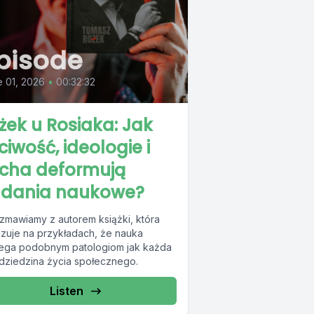
pisode
 01, 2026
•
00:32:32
żek u Rosiaka: Jak
ciwość, ideologie i
cha deformują
dania naukowe?
zmawiamy z autorem książki, która
zuje na przykładach, że nauka
ega podobnym patologiom jak każda
 dziedzina życia społecznego.
Listen