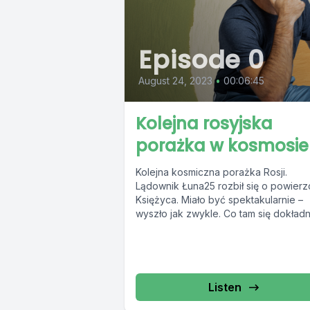
Episode 0
August 24, 2023
•
00:06:45
Kolejna rosyjska
porażka w kosmosie
Kolejna kosmiczna porażka Rosji.
Lądownik Łuna25 rozbił się o powierz
Księżyca. Miało być spektakularnie –
wyszło jak zwykle. Co tam się dokładn
stało? Co...
Listen