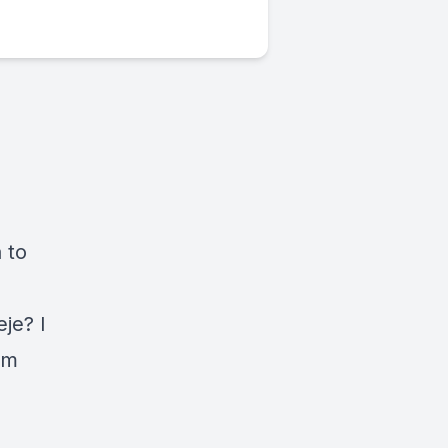
 to
je? I
ym