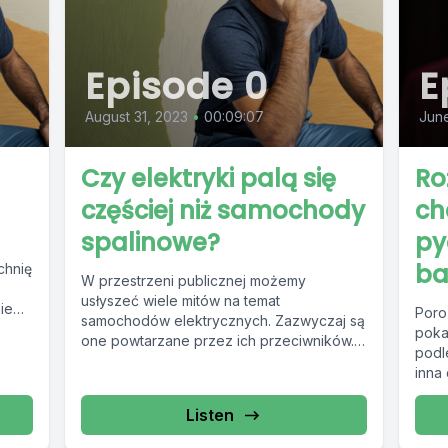
Episode 0
E
August 31, 2023
•
00:09:07
June
Czy elektryki palą się
Ro
częściej niż samochody
ch
spalinowe?
py
ba
chnię
W przestrzeni publicznej możemy
usłyszeć wiele mitów na temat
ie
Poro
samochodów elektrycznych. Zazwyczaj są
poka
one powtarzane przez ich przeciwników.
podl
A jak jest naprawdę? Czy samochody...
inna
Listen