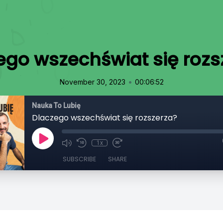
ego wszechświat się rozs
•
November 30, 2023
00:06:52
Nauka To Lubię
Dlaczego wszechświat się rozszerza?
1x
SUBSCRIBE
SHARE