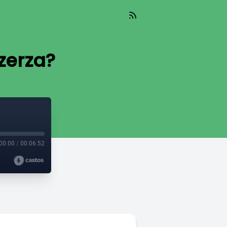
zerza?
00:00
/
00:06:52