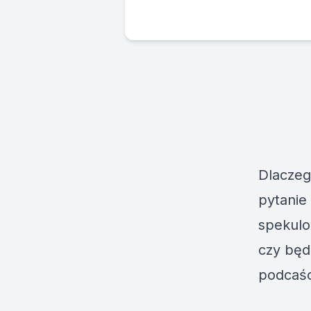
Dlaczeg
pytanie
spekulow
czy będ
podcaśc