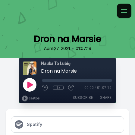
Dron na Marsie
•
April 27, 2021
01:07:19
Nauka To Lubię
Dron na Marsie
1x
00:00
/
01:07:19
SUBSCRIBE
SHARE
Spotify