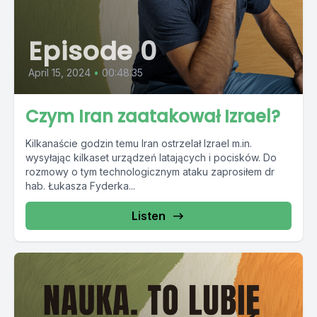
Episode 0
April 15, 2024
•
00:48:35
Czym Iran zaatakował Izrael?
Kilkanaście godzin temu Iran ostrzelał Izrael m.in.
wysyłając kilkaset urządzeń latających i pocisków. Do
rozmowy o tym technologicznym ataku zaprosiłem dr
hab. Łukasza Fyderka...
Listen