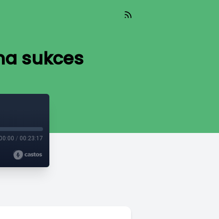
na sukces
00:00
/
00:23:17