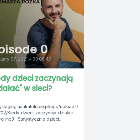
pisode 0
uary 07, 2021
•
00:06:40
edy dzieci zaczynają
iałać" w sieci?
//staging.naukatolubie.pl/app/uploads/
/02/Kiedy-dzieci-zaczynaja-dzialac-
eci.mp3 Statystycznie dzieci
ynają korzystać z internetu w wieku 6
Rodzice często nie mają nad tym
oli. To trochę jak wrzucenie osoby,