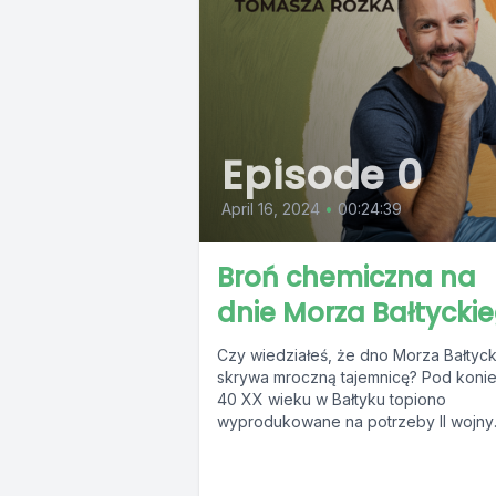
Episode 0
April 16, 2024
•
00:24:39
Broń chemiczna na
dnie Morza Bałtycki
Czy wiedziałeś, że dno Morza Bałtyc
skrywa mroczną tajemnicę? Pod koniec
40 XX wieku w Bałtyku topiono
wyprodukowane na potrzeby II wojny
światowej...