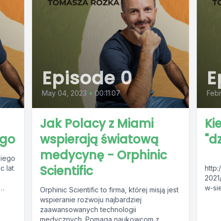
Episode 0
E
May 04, 2023
•
00:11:07
Febr
Jak Polacy z Miami
Ki
ego
wspierają światową
"dz
medycynę - Orphinic
kiego
Scientific
 lat
http:
2021
w-si
Orphinic Scientific to firma, której misją jest
zacz
wspieranie rozwoju najbardziej
lat. 
zaawansowanych technologii
kontr
medycznych. Pomaga naukowcom z