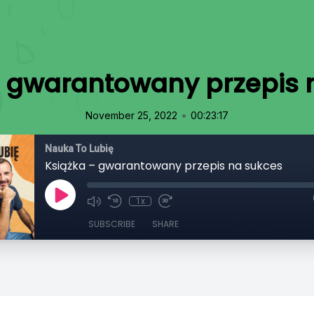
– gwarantowany przepis 
•
November 25, 2022
00:23:17
Nauka To Lubię
Książka – gwarantowany przepis na sukces
1x
SUBSCRIBE
SHARE