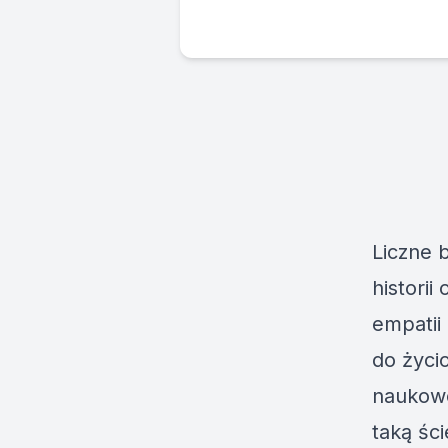
Liczne 
historii
empatii
do życi
naukowc
taką śc