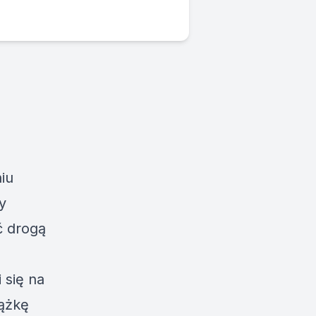
iu
y
ć drogą
 się na
iążkę