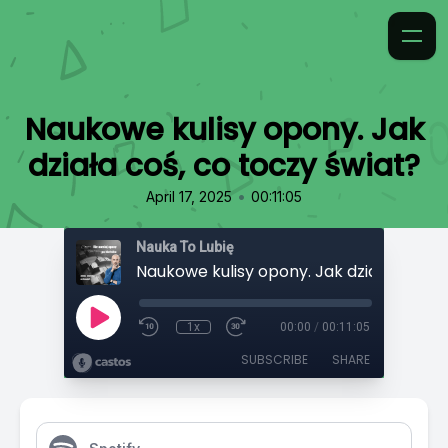
Naukowe kulisy opony. Jak
działa coś, co toczy świat?
•
April 17, 2025
00:11:05
Nauka To Lubię
1x
00:00
/
00:11:05
SUBSCRIBE
SHARE