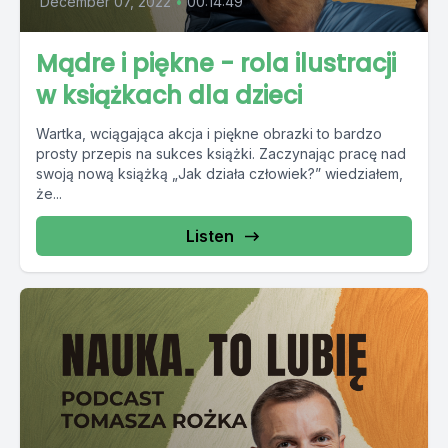
December 07, 2022
•
00:14:49
Mądre i piękne - rola ilustracji
w książkach dla dzieci
Wartka, wciągająca akcja i piękne obrazki to bardzo
prosty przepis na sukces książki. Zaczynając pracę nad
swoją nową książką „Jak działa człowiek?” wiedziałem,
że...
Listen