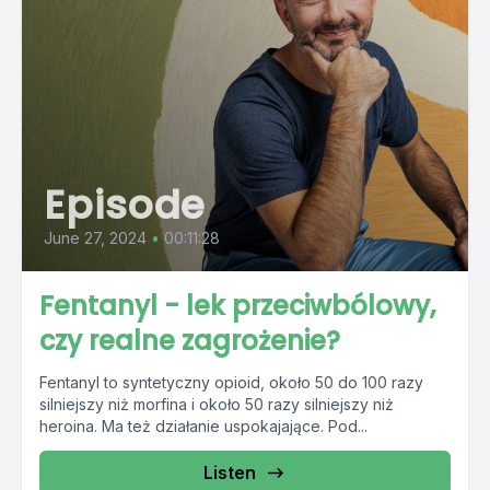
Episode
June 27, 2024
•
00:11:28
Fentanyl - lek przeciwbólowy,
czy realne zagrożenie?
Fentanyl to syntetyczny opioid, około 50 do 100 razy
silniejszy niż morfina i około 50 razy silniejszy niż
heroina. Ma też działanie uspokajające. Pod...
Listen