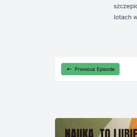
szczepi
lotach 
Previous Episode