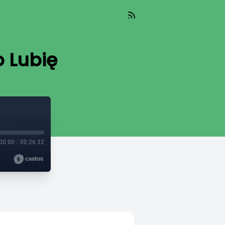
 Lubię
00:00
/
00:26:32