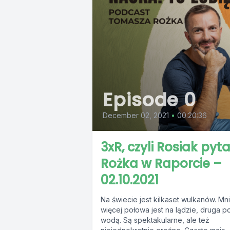
Episode 0
December 02, 2021
•
00:20:36
3xR, czyli Rosiak pyt
Rożka w Raporcie –
02.10.2021
Na świecie jest kilkaset wulkanów. Mni
więcej połowa jest na lądzie, druga p
wodą. Są spektakularne, ale też