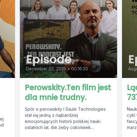
Episode
E
December 02, 2025
•
00:16:20
Augu
a
Perowskity.Ten film jest
Lą
dla mnie trudny.
73
Spór o perowskity i Saule Technologies
Nauk
stał się jedną z najbardziej
cykl
ej
emocjonujących historii polskiej nauki
fasc
od
ostatnich lat. Ale żeby cokolwiek
marz
zrozumieć, trzeba na chwilę...
ręki….