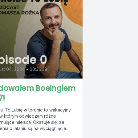
pisode 0
st 04, 2024
•
00:36:38
dowałem Boeingiem
7!
a. To Lubię w terenie to wakacyjny
 w którym odwiedzam różne
ynujące miejsca. Okazuje się, że
enia o lataniu są na wyciągnięcie
..