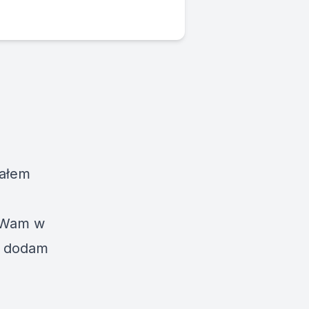
rałem
o Wam w
i dodam