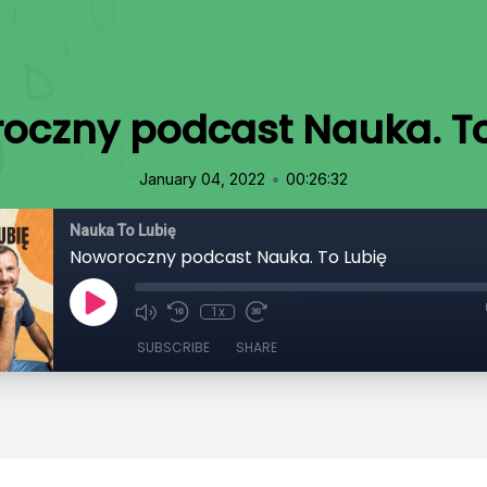
oczny podcast Nauka. To
•
January 04, 2022
00:26:32
Nauka To Lubię
Noworoczny podcast Nauka. To Lubię
1x
SUBSCRIBE
SHARE