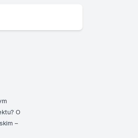
rym
ektu? O
skim –