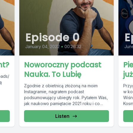
Episode 0
E
January 04, 2022
•
00:26:32
June
nt?
Noworoczny podcast
Pi
Nauka. To Lubię
już
oads/
ą
Zgodnie z obietnicą złożoną na moim
Przy
Instagramie, nagrałem podcast
w ko
podsumowujący ubiegły rok. Pytałem Was,
Wiśn
z
jak naukowo pamiętacie 2021 roku i co
Kosmi
ię
najbardziej utkwiło Wam...
tym 
Listen