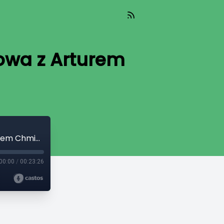
owa z Arturem
Nowy dron wyląduje na Marsie? Rozmowa z Arturem Chmielewskim
00:00
/
00:23:26