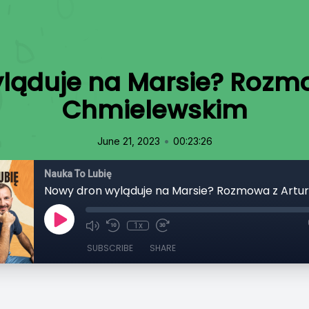
ląduje na Marsie? Rozm
Chmielewskim
•
June 21, 2023
00:23:26
Nauka To Lubię
1x
SUBSCRIBE
SHARE