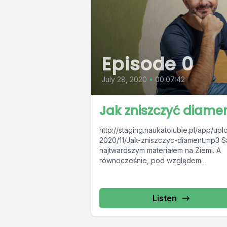
Episode 0
July 28, 2020
•
00:07:42
Jak zniszczyć diame
http://staging.naukatolubie.pl/app/upl
2020/11/Jak-zniszczyc-diament.mp3 S
najtwardszym materiałem na Ziemi. A
równocześnie, pod względem
chemicznym nie różnią się od grafitu 
którego zrobiony jest ołówek. Skąd s
wzięły...
Listen