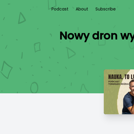
Podcast
About
Subscribe
Nowy dron wy