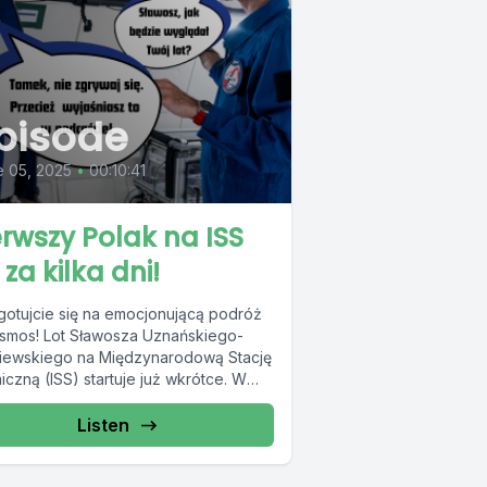
pisode
 05, 2025
•
00:10:41
erwszy Polak na ISS
 za kilka dni!
gotujcie się na emocjonującą podróż
smos! Lot Sławosza Uznańskiego-
iewskiego na Międzynarodową Stację
czną (ISS) startuje już wkrótce. W
podcaście zabieramy Was za...
Listen