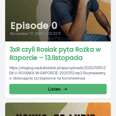
Episode 0
November 17, 2020
•
00:22:11
3xR czyli Rosiak pyta Rożka w
Raporcie – 13.listopada
https://staging.naukatolubie.pl/app/uploads/2020/11/ROZ
EK-U-ROSIAKA-W-RAPORCIE-20201113.mp3 Rozmawiamy
o obiecującej szczepionce na koronawirusa
Listen