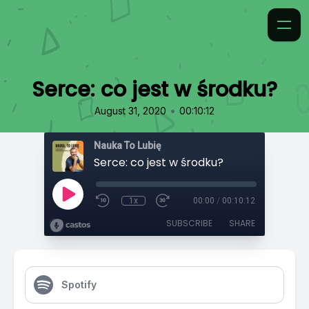
Serce: co jest w środku?
•
August 31, 2020
00:10:12
Nauka To Lubię
Serce: co jest w środku?
1x
00:00
/
00:10:12
SUBSCRIBE
SHARE
Spotify