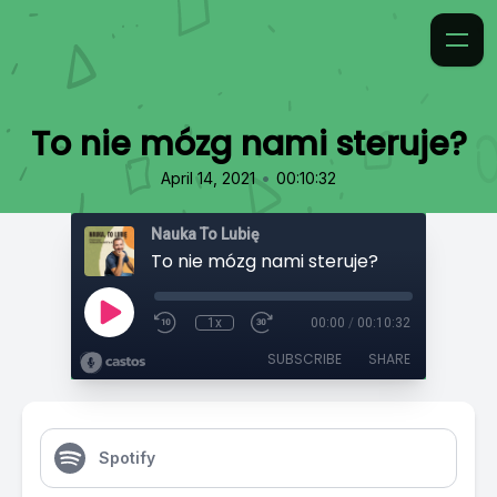
To nie mózg nami steruje?
•
April 14, 2021
00:10:32
Nauka To Lubię
To nie mózg nami steruje?
1x
00:00
/
00:10:32
SUBSCRIBE
SHARE
Spotify