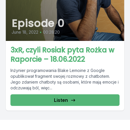
Episode 0
June 18, 2022
•
00:28:20
3xR, czyli Rosiak pyta Rożka w
Raporcie – 18.06.2022
Inżynier programowania Blake Lemoine z Google
opublikował fragment swojej rozmowy z chatbotem.
Jego zdaniem chatboty są osobami, które mają emocje i
odczuwają ból, więc...
Listen