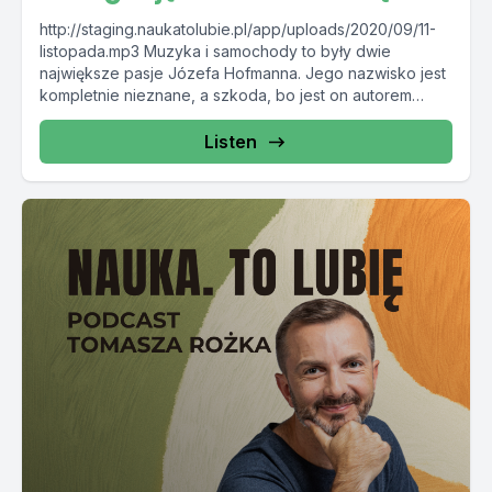
http://staging.naukatolubie.pl/app/uploads/2020/09/11-
listopada.mp3 Muzyka i samochody to były dwie
największe pasje Józefa Hofmanna. Jego nazwisko jest
kompletnie nieznane, a szkoda, bo jest on autorem
wielu wynalazków....
Listen