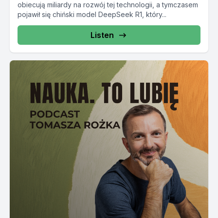
obiecują miliardy na rozwój tej technologii, a tymczasem
pojawił się chiński model DeepSeek R1, który...
Listen