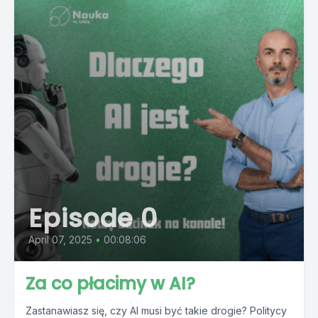
Episode 0
April 07, 2025
•
00:08:06
Za co płacimy w AI?
Zastanawiasz się, czy AI musi być takie drogie? Politycy