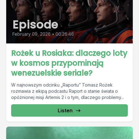
Episode
February 09, 2026
•
00:26:46
Rożek u Rosiaka: dlaczego loty
w kosmos przypominają
wenezuelskie seriale?
W najnowszym odcinku „Raportu” Tomasz Rożek
rozmawia z ekipą podcastu Raport o stanie świata o
opóźnionej misji Artemis 2 i o tym, dlaczego problemy...
Listen