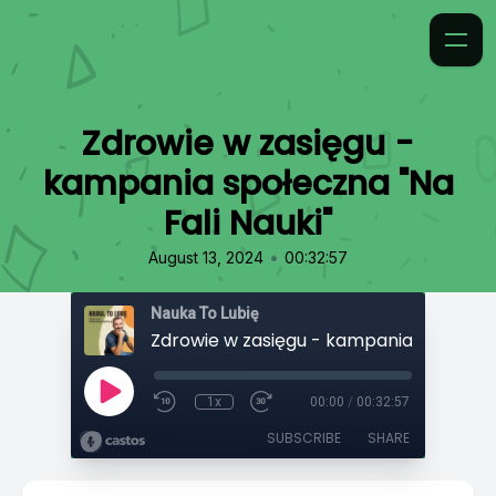
Zdrowie w zasięgu -
kampania społeczna "Na
Fali Nauki"
•
August 13, 2024
00:32:57
Nauka To Lubię
1x
00:00
/
00:32:57
SUBSCRIBE
SHARE