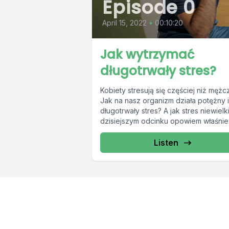
Episode 0
April 15, 2022
•
00:10:20
Jak wytrzymać
długotrwały stres?
Kobiety stresują się częściej niż mężc
Jak na nasz organizm działa potężny i
długotrwały stres? A jak stres niewiel
dzisiejszym odcinku opowiem właśnie.
Listen