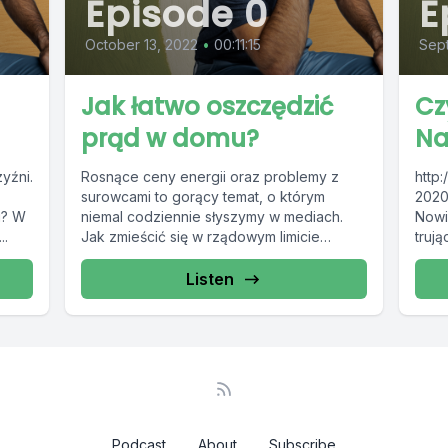
Episode 0
E
October 13, 2022
•
00:11:15
Sep
Jak łatwo oszczędzić
Cz
prąd w domu?
Na
zyźni.
Rosnące ceny energii oraz problemy z
http:
surowcami to gorący temat, o którym
2020
ki? W
niemal codziennie słyszymy w mediach.
Nowi
..
Jak zmieścić się w rządowym limicie
truj
tańszego...
dzia
kolej
Listen
rosyj
Podcast
About
Subscribe