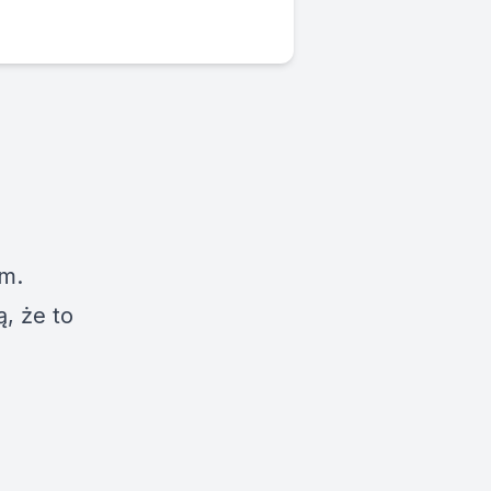
em.
ą, że to