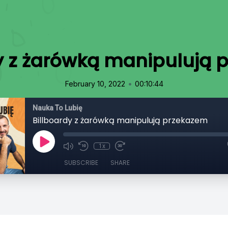
y z żarówką manipulują
•
February 10, 2022
00:10:44
Nauka To Lubię
Billboardy z żarówką manipulują przekazem
1x
SUBSCRIBE
SHARE