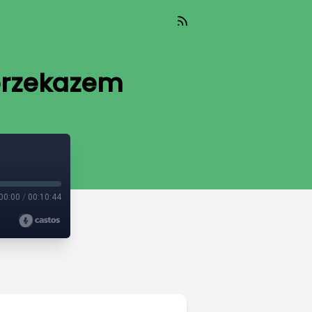
 przekazem
00:00
/
00:10:44