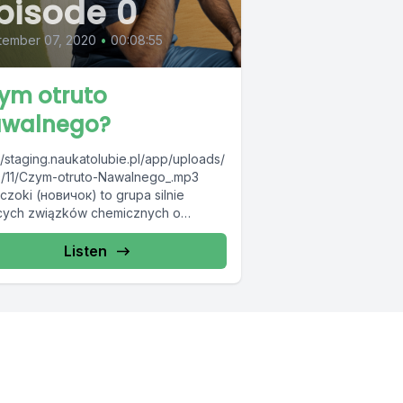
pisode 0
tember 07, 2020
•
00:08:55
ym otruto
walnego?
//staging.naukatolubie.pl/app/uploads/
/11/Czym-otruto-Nawalnego_.mp3
czoki (новичок) to grupa silnie
ących związków chemicznych o
łaniu paralityczno-drgawkowym. Ich
ną ofiarą ma być Aleksiej Nawalny,
Listen
ski działacz społeczny, który śledzi...