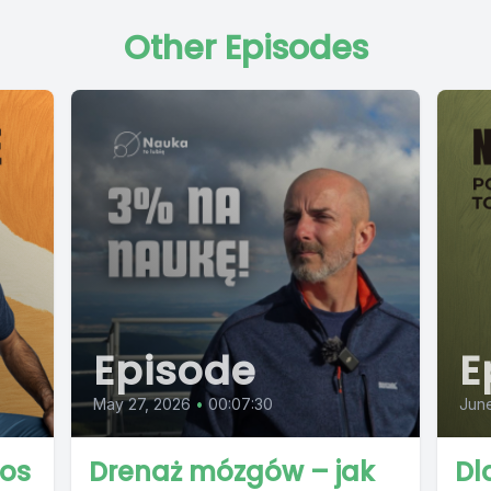
Other Episodes
Episode
E
May 27, 2026
•
00:07:30
June
os
Drenaż mózgów – jak
Dl