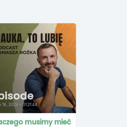
pisode
 18, 2024
•
01:21:44
aczego musimy mieć