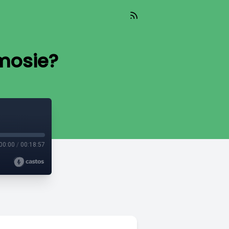
mosie?
00:00
/
00:18:57