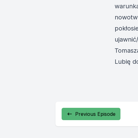
warunka
nowotwo
pokłosie
ujawnić
Tomasza
Lubię d
Previous Episode