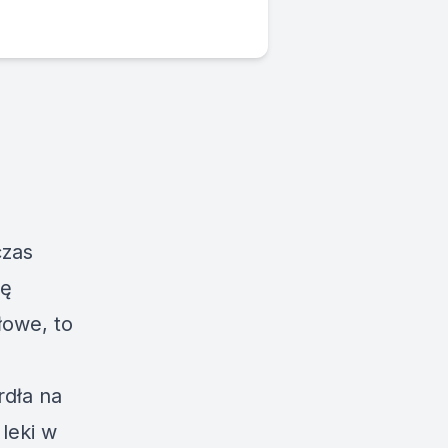
czas
ię
łowe, to
rdła na
leki w