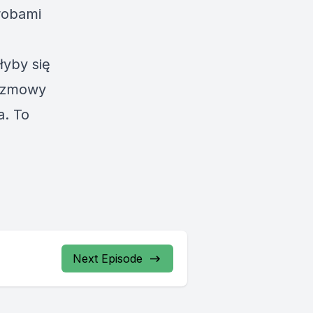
robami
łyby się
rozmowy
a. To
Next Episode