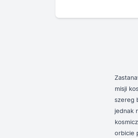
Zastanaw
misji k
szereg 
jednak 
kosmicz
orbicie