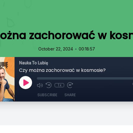
ożna zachorować w kos
•
October 22, 2024
00:18:57
Nauka To Lubię
Czy można zachorować w kosmosie?
1x
SUBSCRIBE
SHARE