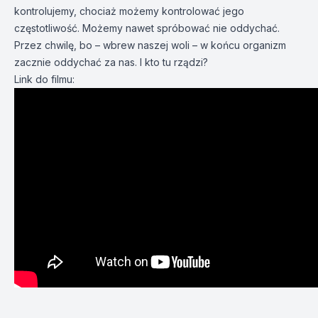
kontrolujemy, chociaż możemy kontrolować jego
częstotliwość. Możemy nawet spróbować nie oddychać.
Przez chwilę, bo – wbrew naszej woli – w końcu organizm
zacznie oddychać za nas. I kto tu rządzi?
Link do filmu: