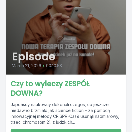
Episode
March 21, 2026
•
00:10:53
Czy to wyleczy ZESPÓŁ
DOWNA?
Japońscy naukowcy dokonali czegoś, co jeszcze
niedawno brzmiało jak science fiction – za pomocą
innowacyjnej metody CRISPR-Cas9 usunęli nadmiarowy,
trzeci chromosom 21. z ludzkich...