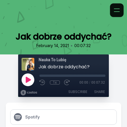
Jak dobrze oddychać?
•
February 14, 2021
00:07:32
Nauka To Lubię
Jak dobrze oddychać?
1x
00:00
/
00:07:32
SUBSCRIBE
SHARE
Spotify