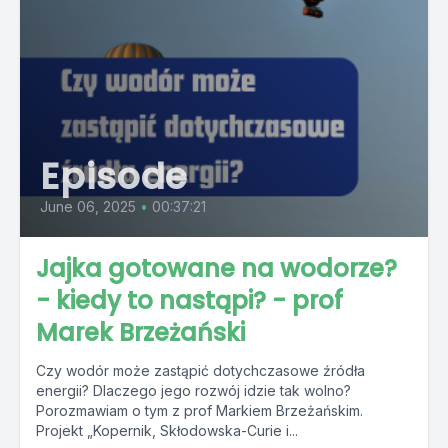
Episode
June 06, 2025
•
00:37:21
Jajka gotowane na wodorze?
- kiedy to nastąpi? - prof
Marek Brzeżański
Czy wodór może zastąpić dotychczasowe źródła
energii? Dlaczego jego rozwój idzie tak wolno?
Porozmawiam o tym z prof Markiem Brzeżańskim.
Projekt „Kopernik, Skłodowska-Curie i...