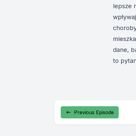
lepsze 
wpływaj
choroby
mieszka
dane, b
to pyta
Previous Episode