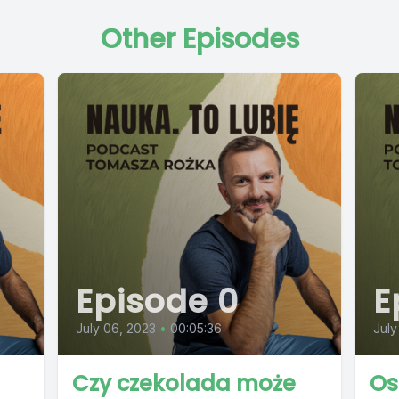
Other Episodes
Episode 0
E
July 06, 2023
•
00:05:36
July
Czy czekolada może
Os