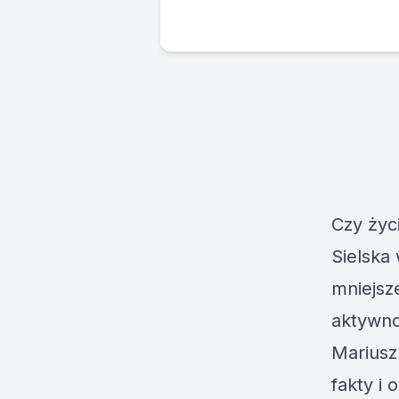
Czy życ
Sielska 
mniejsz
aktywno
Mariusz 
fakty i 