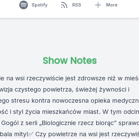
Spotify
RSS
More
Show Notes
ie na wsi rzeczywiście jest zdrowsze niż w mieś
wizja czystego powietrza, świeżej żywności i
ego stresu kontra nowoczesna opieka medyczn
ść i styl życia mieszkańców miast. W tym odci
Gogól z serii „Biologicznie rzecz biorąc” spraw
obala mity!✅ Czy powietrze na wsi jest rzeczywi