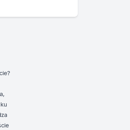
cie?
a,
nku
dza
ście