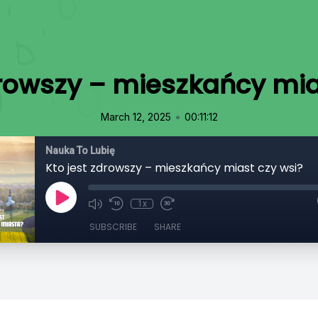
drowszy – mieszkańcy mia
•
March 12, 2025
00:11:12
Nauka To Lubię
Kto jest zdrowszy – mieszkańcy miast czy wsi?
1x
SUBSCRIBE
SHARE