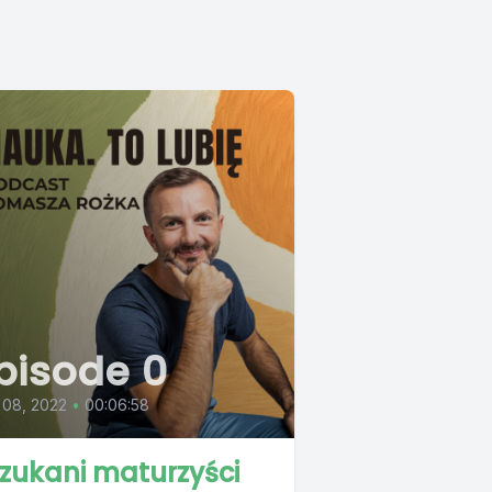
pisode 0
 08, 2022
•
00:06:58
zukani maturzyści