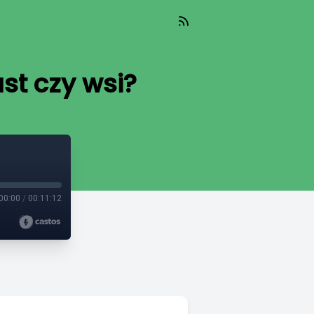
st czy wsi?
00:00
/
00:11:12