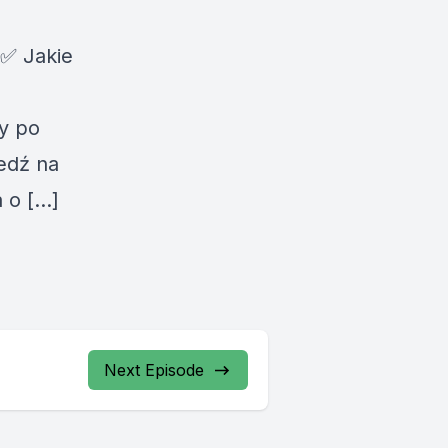
✅ Jakie
y po
edź na
a o […]
Next Episode