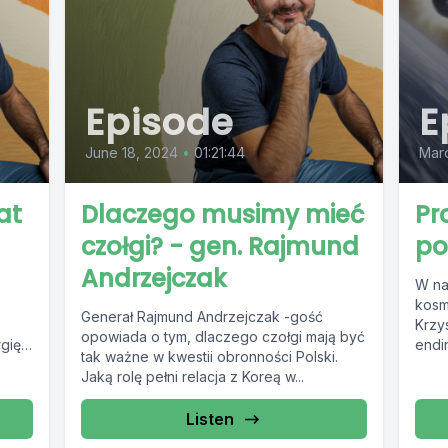
Episode
E
June 18, 2024
•
01:21:44
Mar
at
Dlaczego musimy mieć
Pr
czołgi? - gen. Rajmund
po
Andrzejczak
W na
kosm
Generał Rajmund Andrzejczak -gość
Krzy
opowiada o tym, dlaczego czołgi mają być
gię.
endin
tak ważne w kwestii obronności Polski.
misją
Jaką rolę pełni relacja z Koreą w...
Listen