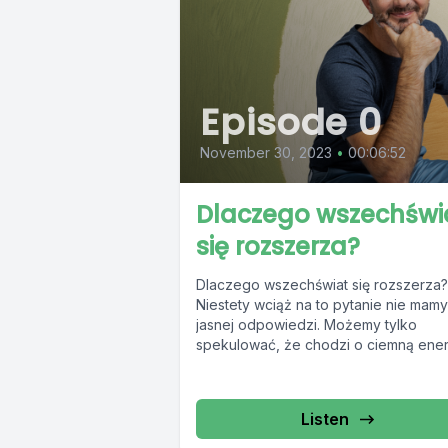
Episode 0
November 30, 2023
•
00:06:52
Dlaczego wszechświ
się rozszerza?
Dlaczego wszechświat się rozszerza?
Niestety wciąż na to pytanie nie mamy
jasnej odpowiedzi. Możemy tylko
spekulować, że chodzi o ciemną ener
Jak to się...
Listen