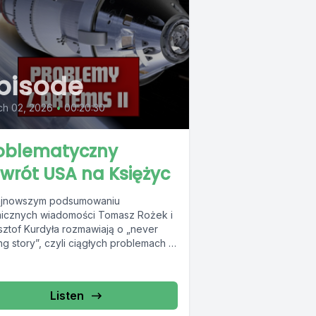
pisode
ch 02, 2026
•
00:20:30
oblematyczny
wrót USA na Księżyc
jnowszym podsumowaniu
icznych wiadomości Tomasz Rożek i
sztof Kurdyła rozmawiają o „never
g story”, czyli ciągłych problemach z
 Artemis 2. Potężna rakieta...
Listen