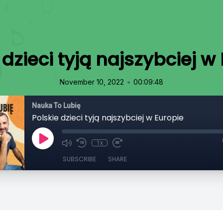
 dzieci tyją najszybciej w
•
November 10, 2022
00:09:48
Nauka To Lubię
Polskie dzieci tyją najszybciej w Europie
1x
SUBSCRIBE
SHARE