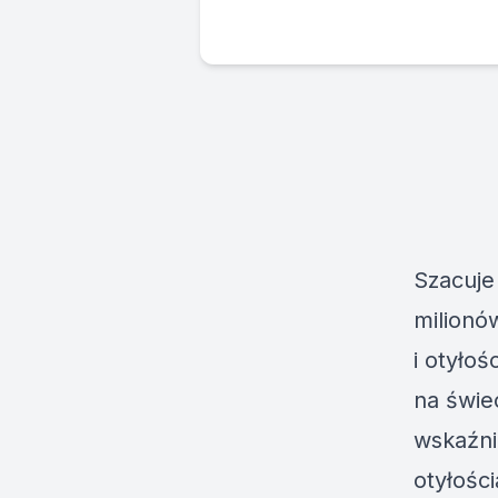
Szacuje 
milionó
i otyłoś
na świe
wskaźni
otyłości