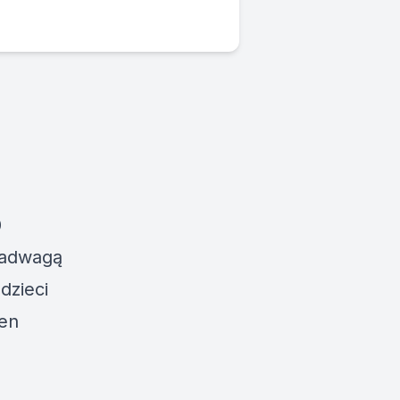
0
 nadwagą
dzieci
ten