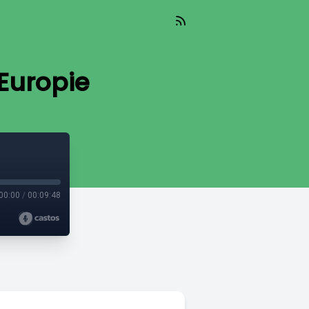
 Europie
00:00
/
00:09:48