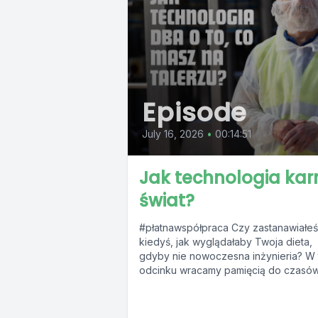
Episode
July 16, 2026
•
00:14:51
Jak technologia kar
świat?
#płatnawspółpraca Czy zastanawiałeś
kiedyś, jak wyglądałaby Twoja dieta,
gdyby nie nowoczesna inżynieria? W
odcinku wracamy pamięcią do czasów
gdy mleko piło się...