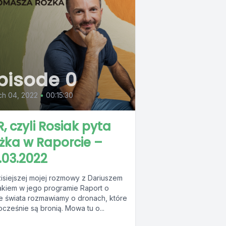
pisode 0
ch 04, 2022
•
00:15:30
R, czyli Rosiak pyta
żka w Raporcie –
.03.2022
isiejszej mojej rozmowy z Dariuszem
akiem w jego programie Raport o
ie świata rozmawiamy o dronach, które
cześnie są bronią. Mowa tu o...