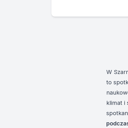
W Szarm
to spotk
naukowc
klimat 
spotkan
podczas