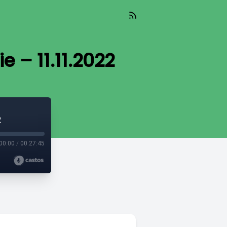
e – 11.11.2022
2
00:00
/
00:27:45