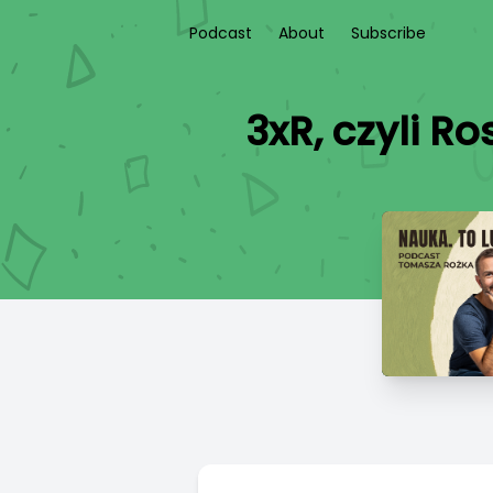
Podcast
About
Subscribe
3xR, czyli Ro