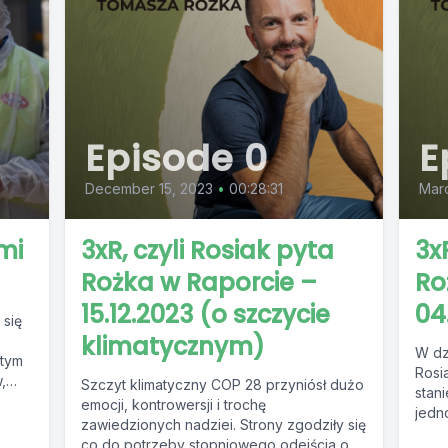
Episode 0
E
December 15, 2023
•
00:28:31
Mar
mi
3xR, czyli Rosiak pyta
3x
Rożka w Raporcie –
Ro
15.12.2023 (o szczycie
04
 się
klimatycznym)
W dz
 tym
Rosi
,
Szczyt klimatyczny COP 28 przyniósł dużo
stan
emocji, kontrowersji i trochę
jedno
zawiedzionych nadziei. Strony zgodziły się
co do potrzeby stopniowego odejścia od