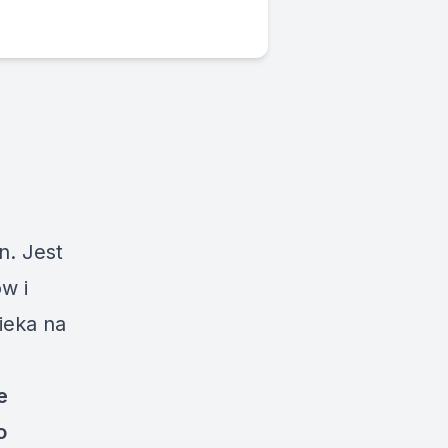
n. Jest
ów i
ieka na
e
o