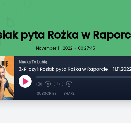
siak pyta Rożka w Raporci
•
November 11, 2022
00:27:45
Nauka To Lubię
3xR, czyli Rosiak pyta Rożka w Raporcie – 11.11.202
1x
SUBSCRIBE
SHARE