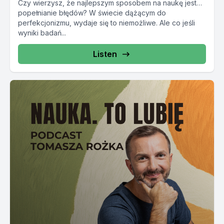
Czy wierzysz, że najlepszym sposobem na naukę jest…
popełnianie błędów? W świecie dążącym do
perfekcjonizmu, wydaje się to niemożliwe. Ale co jeśli
wyniki badań...
Listen