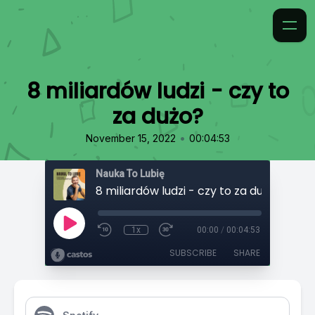
8 miliardów ludzi - czy to
za dużo?
•
November 15, 2022
00:04:53
Nauka To Lubię
8 miliardów ludzi - czy to za dużo?
1x
00:00
/
00:04:53
SUBSCRIBE
SHARE