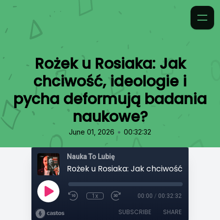
Rożek u Rosiaka: Jak
chciwość, ideologie i
pycha deformują badania
naukowe?
•
June 01, 2026
00:32:32
Nauka To Lubię
1x
00:00
/
00:32:32
SUBSCRIBE
SHARE