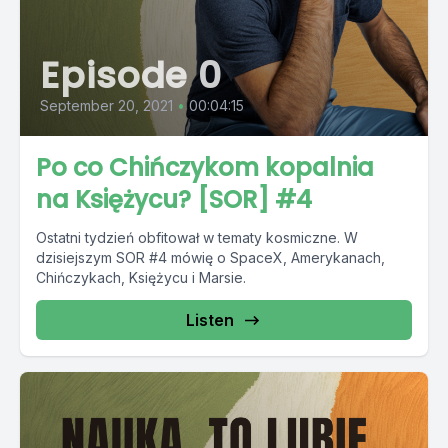
Episode 0
September 20, 2021
•
00:04:15
Po co Chińczykom kopalnia
na Księżycu? [SOR] #4
Ostatni tydzień obfitował w tematy kosmiczne. W
dzisiejszym SOR #4 mówię o SpaceX, Amerykanach,
Chińczykach, Księżycu i Marsie.
Listen