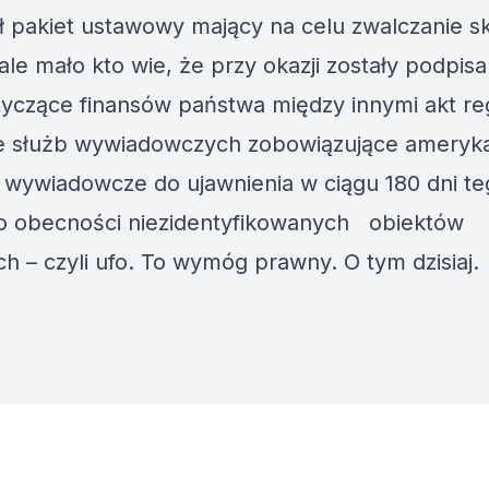
ł pakiet ustawowy mający na celu zwalczanie 
ale mało kto wie, że przy okazji zostały podpis
tyczące finansów państwa między innymi akt re
ie służb wywiadowczych zobowiązujące ameryk
 wywiadowcze do ujawnienia w ciągu 180 dni te
o obecności niezidentyfikowanych obiektów
ch – czyli ufo. To wymóg prawny. O tym dzisiaj.