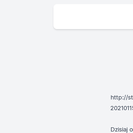
http://
202101
Dzisiaj