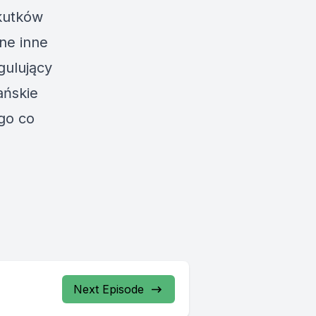
skutków
ane inne
gulujący
ańskie
go co
Next Episode