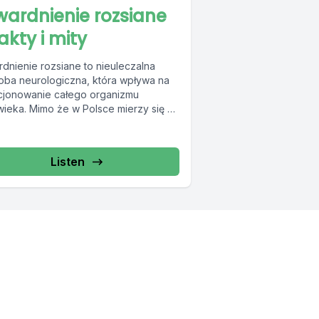
wardnienie rozsiane
akty i mity
rdnienie rozsiane to nieuleczalna
oba neurologiczna, która wpływa na
cjonowanie całego organizmu
wieka. Mimo że w Polsce mierzy się z
. 46 tys....
Listen