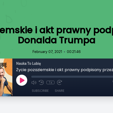
iemskie i akt prawny pod
Donalda Trumpa
•
February 07, 2021
00:21:46
Nauka To Lubię
1x
SUBSCRIBE
SHARE