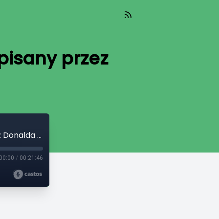
pisany przez
Życie pozaziemskie i akt prawny podpisany przez Donalda Trumpa
00:00
/
00:21:46