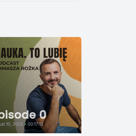
pisode 0
st 10, 2023
•
00:17:13