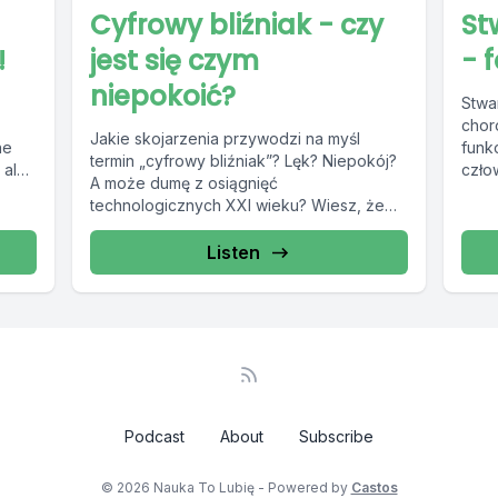
Cyfrowy bliźniak - czy
St
!
jest się czym
- f
niepokoić?
Stwa
chor
Jakie skojarzenia przywodzi na myśl
ne
funk
termin „cyfrowy bliźniak”? Lęk? Niepokój?
 ale
czło
A może dumę z osiągnięć
nią ok
technologicznych XXI wieku? Wiesz, że
cyfrowe bliźniaki są wręcz...
Listen
Podcast
About
Subscribe
© 2026 Nauka To Lubię - Powered by
Castos