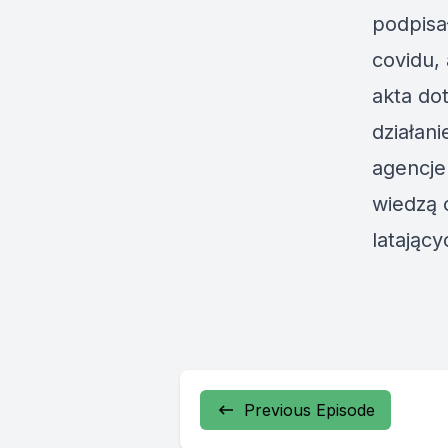
podpisa
covidu, 
akta do
działan
agencje
wiedzą 
latający
Previous Episode