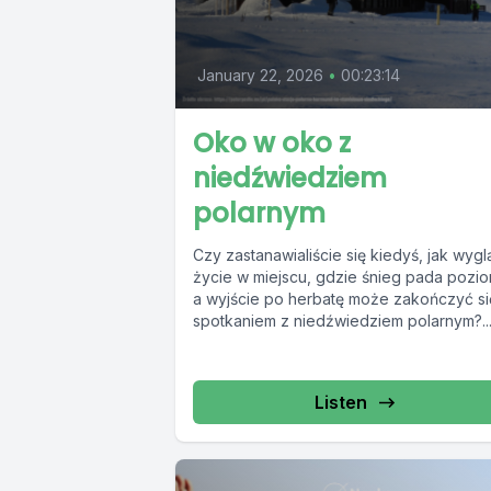
January 22, 2026
•
00:23:14
Oko w oko z
niedźwiedziem
polarnym
Czy zastanawialiście się kiedyś, jak wyg
życie w miejscu, gdzie śnieg pada pozi
a wyjście po herbatę może zakończyć si
spotkaniem z niedźwiedziem polarnym?..
Listen