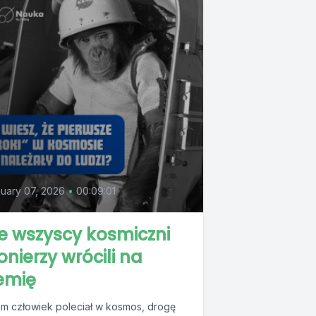
uary 07, 2026
•
00:09:01
e wszyscy kosmiczni
onierzy wrócili na
emię
im człowiek poleciał w kosmos, drogę