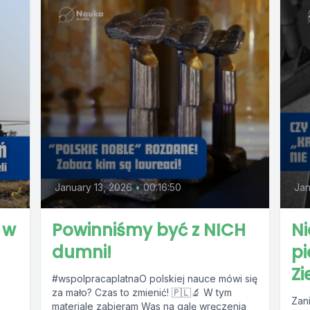
January 13, 2026
•
00:16:50
Jan
 w
Powinniśmy być z NICH
Ni
dumni!
pi
Zi
#wspolpracaplatnaO polskiej nauce mówi się
za mało? Czas to zmienić! 🇵🇱🔬 W tym
Zan
materiale zabieram Was na galę wręczenia