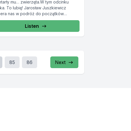
etarły mu… zwierzęta.W tym odcinku
ka. To lubię! Jarosław Juszkiewicz
iera nas w podróż do początków
loracji kosmosu...
Listen
85
86
Next