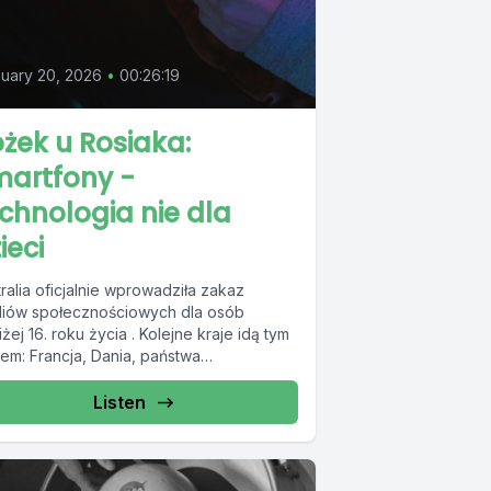
uary 20, 2026
•
00:26:19
żek u Rosiaka:
martfony -
chnologia nie dla
ieci
ralia oficjalnie wprowadziła zakaz
iów społecznościowych dla osób
żej 16. roku życia . Kolejne kraje idą tym
pem: Francja, Dania, państwa
ndynawskie, również w...
Listen