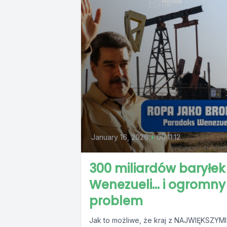
January 16, 2026
•
00:11:12
300 miliardów baryłek
Wenezueli… i ogromny
problem
Jak to możliwe, że kraj z NAJWIĘKSZYMI