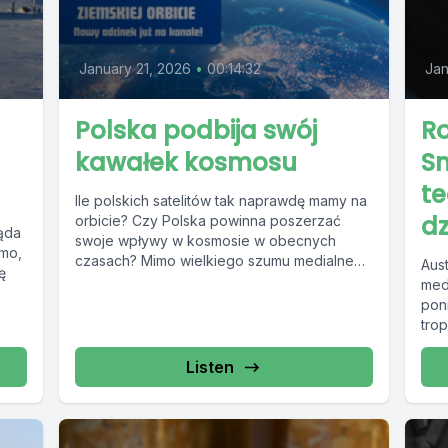
January 21, 2026
•
00:14:32
Jan
Polska podbija swój
Ro
kawałek kosmosu
S
te
Ile polskich satelitów tak naprawdę mamy na
dz
orbicie? Czy Polska powinna poszerzać
ląda
swoje wpływy w kosmosie w obecnych
omo,
czasach? Mimo wielkiego szumu medialnego
Aust
ę
wokół...
med
.
poni
tro
ska
Listen