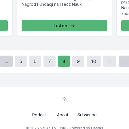
prz
Nagród Fundacji na rzecz Nauki...
Nau
zab
eksp
Listen
...
5
6
7
8
9
10
11
...
Podcast
About
Subscribe
© 2026 Nauka To Lubię - Powered by
Castos