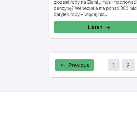
złożami ropy na Ziemi… musi importować
benzynę? Wenezuela ma ponad 300 mld
baryłek ropy – więcej niż...
Listen
Previous
1
2